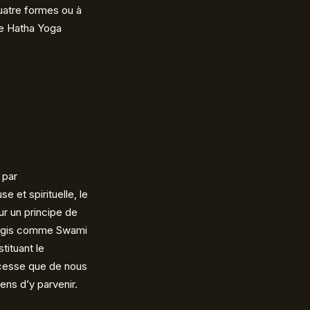
quatre formes ou à
 Le Hatha Yoga
 par
e et spirituelle, le
ur un principe de
 yogis comme Swami
tituant le
 cesse que de nous
ens d’y parvenir.