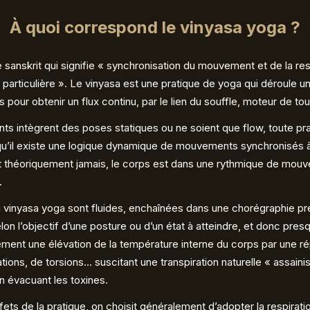
À quoi correspond le vinyasa yoga ?
 sanskrit qui signifie « synchronisation du mouvement et de la res
 particulière ». Le vinyasa est une pratique de yoga qui déroule 
pour obtenir un flux continu, par le lien du souffle, moteur de t
s intègrent des poses statiques ou ne soient que flow, toute pr
qu’il existe une logique dynamique de mouvements synchronisés à 
nt théoriquement jamais, le corps est dans une rythmique de mou
.
u vinyasa yoga sont fluides, enchaînées dans une chorégraphie pr
on l’objectif d’une posture ou d’un état à atteindre, et donc presq
ent une élévation de la température interne du corps par une rép
tions, de torsions… suscitant une transpiration naturelle « assainis
en évacuant les toxines.
fets de la pratique, on choisit généralement d’adopter la respirat