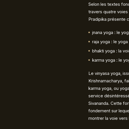
Selon les textes fon
travers quatre voies 
Pradipika présente c
jnana yoga : le yo
raja yoga : le yoga
bhakti yoga : la vo
karma yoga : le yog
Le vinyasa yoga, issu
Krishnamacharya, fait 
karma yoga, ou yoga d
service désintéress
Sivananda. Cette form
fondement sur leque
montrer la voie vers