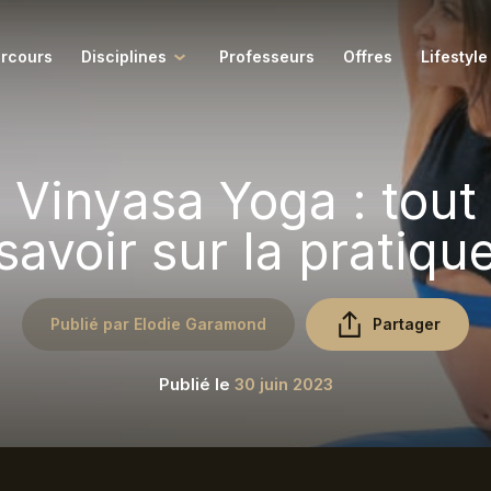
rcours
Disciplines
Professeurs
Offres
Lifestyle
Tous nos articles
ngar
Pilates
Vinyasa Yoga : tout
Retraites
amukti
Pranayama
savoir sur la pratiqu
dalini
Pré & Postnatal
 Conversations du Tigre
Sophrologie
Publié par Elodie Garamond
Partager
itation
Tarot de Marseille
Publié le
30 juin 2023
ra
Vinyasa