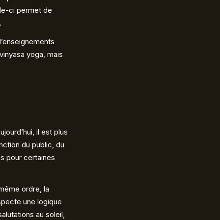
lle-ci permet de
.
é d’enseignements
 vinyasa yoga, mais
jourd’hui, il est plus
nction du public, du
s pour certaines
 même ordre, la
especte une logique
lutations au soleil,