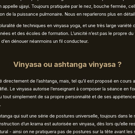
on appelle ujjayi. Toujours pratiquée par le nez, bouche fermée, ce
ion de la puissance pulmonaire. Nous en reparlerons plus en détail
 pluralité de techniques en vinyasa yoga, et une très large variét
nnées et des écoles de formation. L’unicité n’est pas le propre du
 d’en dénouer néanmoins un fil conducteur.
Vinyasa ou ashtanga vinyasa ?
é directement de l’ashtanga, mais, tel qu’il est proposé en cours au
difié. Le vinyasa autorise l’enseignant à composer la séance en fo
ou tout simplement de sa propre personnalité et de ses appétence
.
htanga qui suit une série de postures universelle, toujours dans le
onstruction d’un krama est autorisée en vinyasa, dès lors qu’elle r
al - ainsi on ne pratiquera pas de postures sur la tête avant les sa