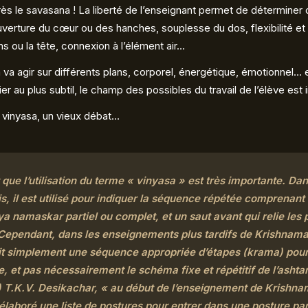
ès le savasana ! La liberté de l’enseignant permet de déterminer
verture du cœur ou des hanches, souplesse du dos, flexibilité et
ns ou la tête, connexion à l’élément air…
 va agir sur différents plans, corporel, énergétique, émotionnel… e
er au plus subtil, le champ des possibles du travail de l’élève est in
 vinyasa, un vieux débat…
t que l’utilisation du terme « vinyasa » est très importante. Da
is, il est utilisé pour indiquer la séquence répétée comprenant
ya namaskar partiel ou complet, et un saut avant qui relie les
Cependant, dans les enseignements plus tardifs de Krishnama
it simplement une séquence appropriée d’étapes (krama) pou
, et pas nécessairement le schéma fixe et répétitif de l’asht
s) T.K.V. Desikachar, « au début de l’enseignement de Krishn
 élaboré une liste de postures pour entrer dans une posture par