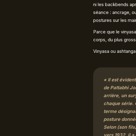
ni les backbends apr
séance : ancrage, ou
postures sur les mai
Parce que le vinyasa
corps, du plus grossi
Vinyasa ou ashtanga
« Il est éviden
de Pattabhi Jo
arrière, un sur
chaque série. 
terme désigna
posture donnée
Selon (son fil
vers 1932, il a