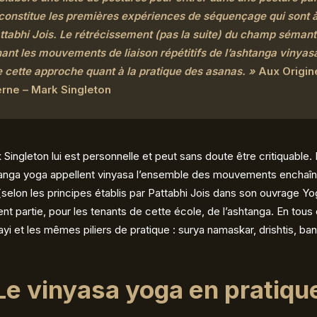
i constitue les premières expériences de séquençage qui sont à 
tabhi Jois. Le rétrécissement (pas la suite) du champ séman
ant les mouvements de liaison répétitifs de l’ashtanga vinyas
de cette approche quant à la pratique des asanas. »
Aux Origin
rne – Mark Singleton
Singleton lui est personnelle et peut sans doute être critiquable. 
htanga yoga appellent vinyasa l’ensemble des mouvements enchaîn
 (selon les principes établis par Pattabhi Jois dans son ouvrage Y
nt partie, pour les tenants de cette école, de l’ashtanga. En tous c
ayi et les mêmes piliers de pratique : surya namaskar, drishtis, b
Le vinyasa yoga en pratiqu