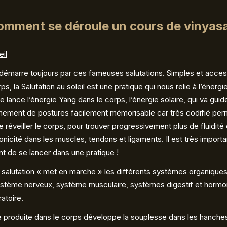
mment se déroule un cours de vinyas
eil
démarre toujours par ces fameuses salutations. Simples et acces
ps, la Salutation au soleil est une pratique qui nous relie à l’énergi
le lance l’énergie Yang dans le corps, l’énergie solaire, qui va guide
înement de postures facilement mémorisable car très codifié per
e réveiller le corps, pour trouver progressivement plus de fluidité
icité dans les muscles, tendons et ligaments. Il est très importan
nt de se lancer dans une pratique !
salutation « met en marche » les différents systèmes organique
système nerveux, système musculaire, systèmes digestif et horm
atoire.
 produite dans le corps développe la souplesse dans les hanches