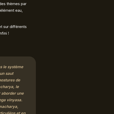
 des thèmes par
 élément eau,
t sur différents
fini !
ns le système
 un saut
 postures de
charya, le
r aborder une
anga vinyasa.
amacharya,
ticulière et en