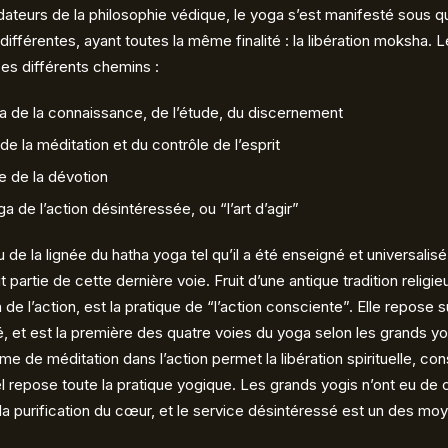
dateurs de la philosophie védique, le yoga s’est manifesté sous 
différentes, ayant toutes la même finalité : la libération moksha.
es différents chemins :
ga de la connaissance, de l’étude, du discernement
 de la méditation et du contrôle de l’esprit
ie de la dévotion
a de l’action désintéressée, ou “l’art d’agir”
 de la lignée du hatha yoga tel qu’il a été enseigné et universalisé
partie de cette dernière voie. Fruit d’une antique tradition religieus
e l’action, est la pratique de “l’action consciente”. Elle repose s
é, et est la première des quatre voies du yoga selon les grands
e de méditation dans l’action permet la libération spirituelle, cons
l repose toute la pratique yogique. Les grands yogis n’ont eu de
 la purification du cœur, et le service désintéressé est un des moy