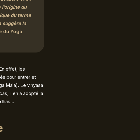
l’origine du
tique du terme
a suggère la
e du Yoga
En effet, les
és pour entrer et
oga Mala). Le vinyasa
as, il en a adopté la
andhas…
e