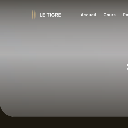
Accueil
Cours
Pa
Ashtanga
Iye
Barre et danse
Jiv
Coaching
Kun
Famille
Les
Hatha
Méd
HIIT Fitness
Nid