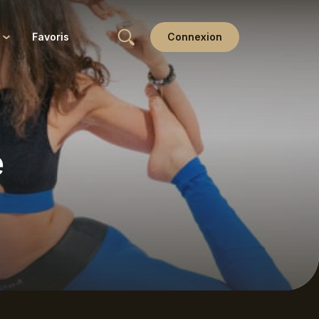
Favoris
Connexion
Wellness
Yin
e
Yoga & Ayurveda
Yoga thérapie