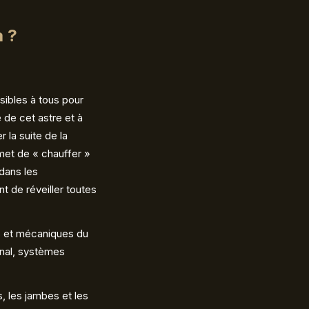
a ?
sibles à tous pour
e de cet astre et à
r la suite de la
met de « chauffer »
 dans les
t de réveiller toutes
s et mécaniques du
onal, systèmes
, les jambes et les