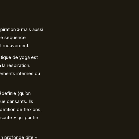
piration » mais aussi
une séquence
out mouvement.
atique de yoga est
la respiration.
vements internes ou
édéfinie (qu’on
ue dansants. Ils
étition de flexions,
sante » qui purifie
ion profonde dite «