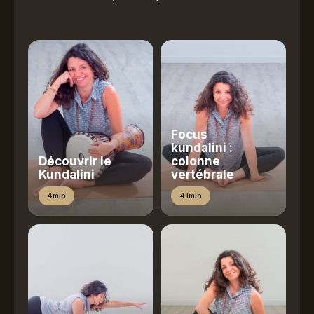
Focus
kundalini :
Découvrir le
colonne
Kundalini
vertébrale
4min
41min