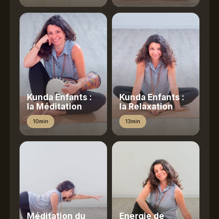
Kunda Enfants :
Kunda Enfants :
la Méditation
la Relaxation
10min
13min
Méditation du
Energie de