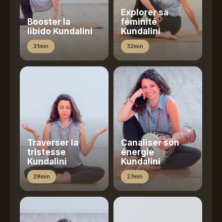
Explorer sa
Booster la
féminité
libido Kundalini
Kundalini
31min
32min
Traverser la
Canaliser son
tristesse
énergie
Kundalini
Kundalini
29min
27min