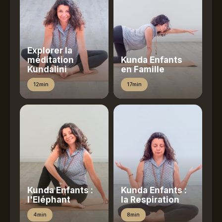
Explorer la
méditation
Kunda Enfants
Kundalini
en Famille
12min
17min
Kunda Enfants :
Kunda Enfants :
l'Eléphant
la Respiration
4min
8min