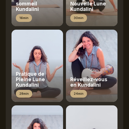
sommeil
Nouvelle Lune
Kundalini
Kundalini
16min
30min
Pratique de
Pleine Lune
Réveillez-vous
Kundalini
en Kundalini
28min
24min