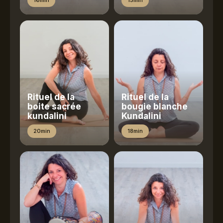
16min
15min
Rituel de la
Rituel de la
boite sacrée
bougie blanche
kundalini
Kundalini
20min
18min