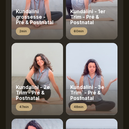
Kundalini
Kundalini - 1er
grossesse -
Trim - Pré &
Pré & Postnatal
Postnatal
2min
60min
Kundalini - 2e
Kundalini - 3e
Trim - Pré &
Trim` - Pré &
Postnatal
Postnatal
47min
48min