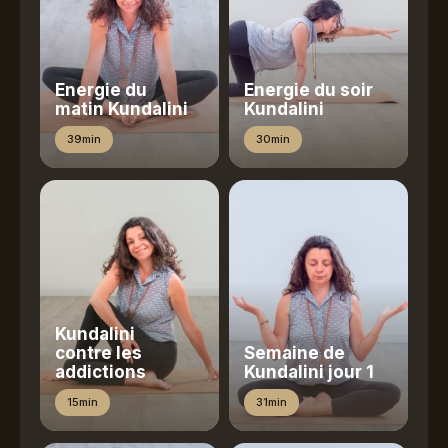
Energie du
Energie du soir
matin Kundalini
Kundalini
39min
30min
Kundalini
contre les
Semaine de
addictions
Kundalini jour 1
15min
31min