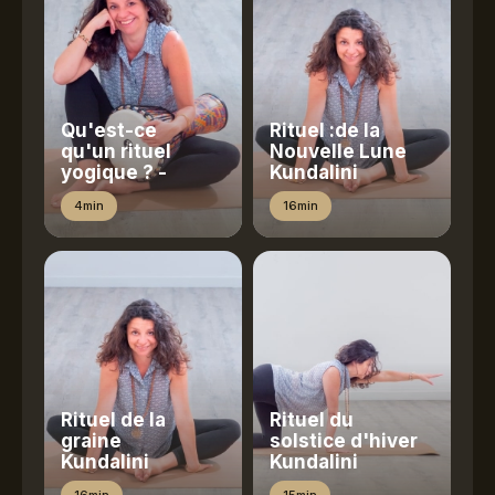
Qu'est-ce
Rituel :de la
qu'un rituel
Nouvelle Lune
yogique ? -
Kundalini
4min
16min
Rituel de la
Rituel du
graine
solstice d'hiver
Kundalini
Kundalini