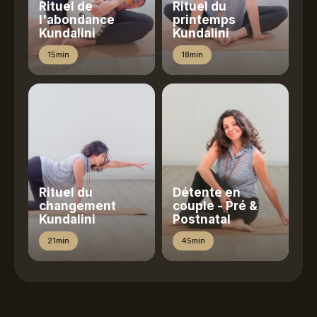
Rituel de
Rituel du
l'abondance
printemps
Kundalini
Kundalini
15min
18min
Rituel du
Détente en
changement
couple - Pré &
Kundalini
Postnatal
21min
45min