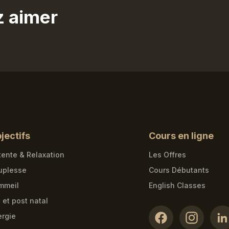
z aimer
jectifs
Cours en ligne
ente & Relaxation
Les Offres
uplesse
Cours Débutants
mmeil
English Classes
 et post natal
ergie