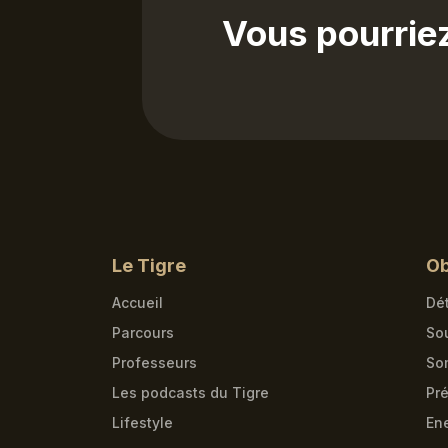
Vous pourrie
Le Tigre
Ob
Accueil
Dét
Parcours
So
Professeurs
So
Les podcasts du Tigre
Pré
Lifestyle
En