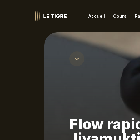
Accueil
Cours
Pa
Ashtanga
Iye
Barre et danse
Jiv
Coaching
Kun
Famille
Les
Hatha
Méd
HIIT Fitness
Nid
Flow rapi
Jivamukt