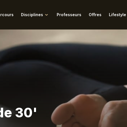
rcours
Disciplines
Professeurs
Offres
Lifestyle
Tous nos articles
ngar
Pilates
Retraites
amukti
Pranayama
dalini
Pré & Postnatal
 Conversations du Tigre
Sophrologie
itation
Tarot de Marseille
ra
Vinyasa
de 30'
i