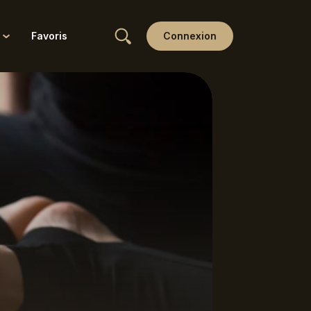
Favoris
Connexion
Wellness
Yin
Yoga & Ayurveda
Yoga thérapie