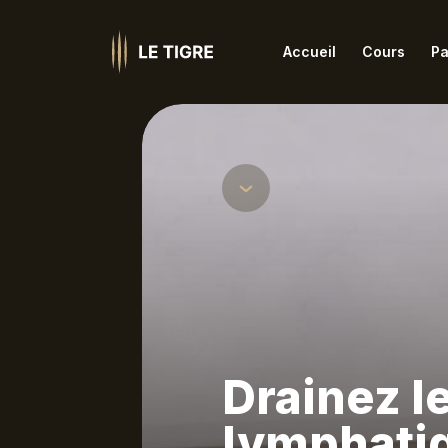
Accueil
Cours
Pa
Ashtanga
Iye
Barre et danse
Jiv
Coaching
Kun
Famille
Les
Hatha
Méd
HIIT Fitness
Nid
Drainez l
lymphati