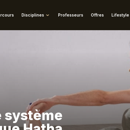
rcours
Disciplines
Professeurs
Offres
Lifestyle
Tous nos articles
ngar
Pilates
Retraites
amukti
Pranayama
dalini
Pré & Postnatal
 Conversations du Tigre
Sophrologie
itation
Tarot de Marseille
ra
Vinyasa
e système
que Hatha