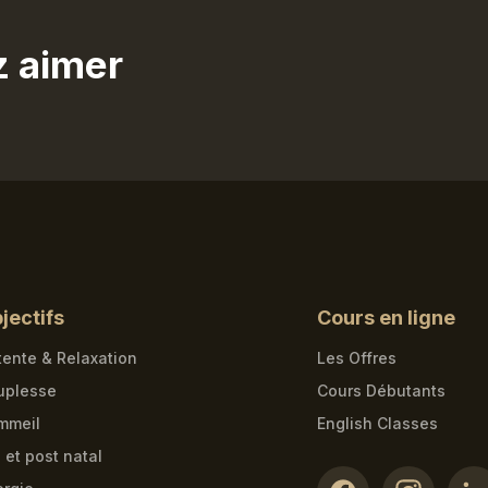
z aimer
jectifs
Cours en ligne
ente & Relaxation
Les Offres
uplesse
Cours Débutants
mmeil
English Classes
 et post natal