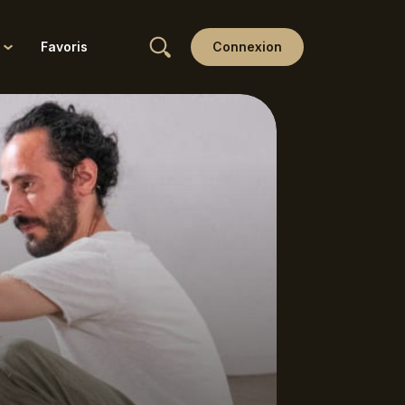
Favoris
Connexion
Wellness
Yin
Yoga & Ayurveda
Yoga thérapie