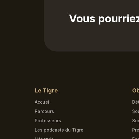
Vous pourrie
Le Tigre
Ob
Accueil
Dét
Parcours
So
Professeurs
So
Les podcasts du Tigre
Pré