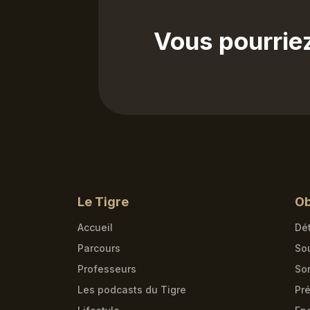
Vous pourrie
Le Tigre
Ob
Accueil
Dét
Parcours
So
Professeurs
So
Les podcasts du Tigre
Pré