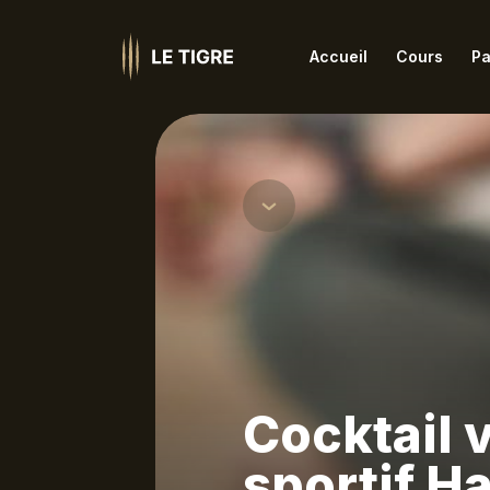
Accueil
Cours
Pa
Ashtanga
Iye
Barre et danse
Jiv
Coaching
Kun
Famille
Les
Hatha
Méd
HIIT Fitness
Nid
Cocktail 
sportif H