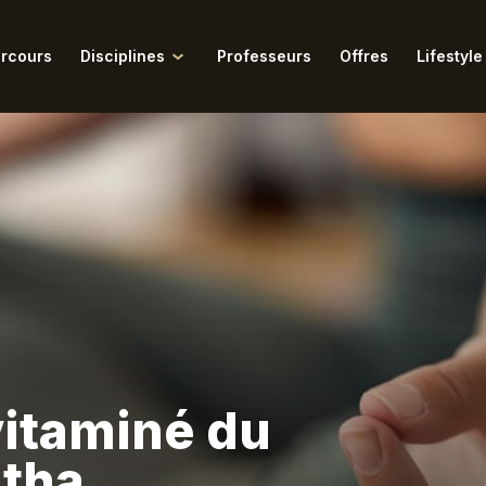
rcours
Disciplines
Professeurs
Offres
Lifestyle
Tous nos articles
ngar
Pilates
Retraites
amukti
Pranayama
dalini
Pré & Postnatal
 Conversations du Tigre
Sophrologie
itation
Tarot de Marseille
ra
Vinyasa
vitaminé du
atha