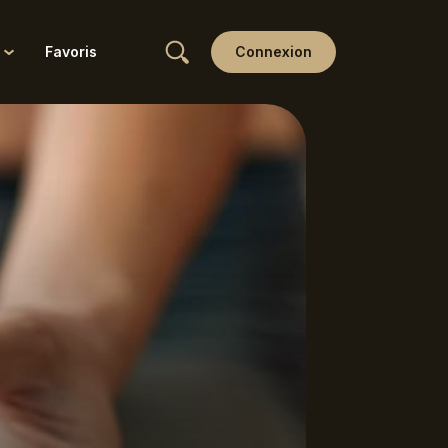
Favoris
Connexion
Wellness
Yin
Yoga & Ayurveda
Yoga thérapie