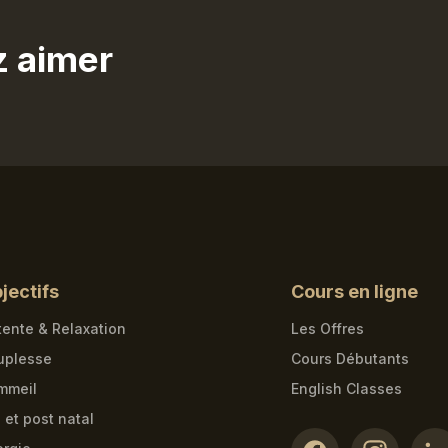
z aimer
jectifs
Cours en ligne
ente & Relaxation
Les Offres
uplesse
Cours Débutants
mmeil
English Classes
 et post natal