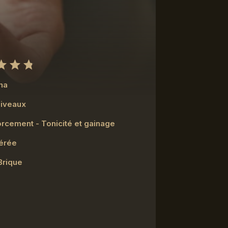
ha
niveaux
rcement - Tonicité et gainage
érée
Brique